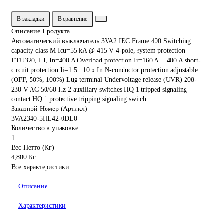
В закладки
В сравнение
Описание Продукта
Автоматический выключатель 3VA2 IEC Frame 400 Switching
capacity class M Icu=55 kA @ 415 V 4-pole, system protection
ETU320, LI, In=400 A Overload protection Ir=160 A. ..400 A short-
circuit protection Ii=1.5...10 x In N-conductor protection adjustable
(OFF, 50%, 100%) Lug terminal Undervoltage release (UVR) 208-
230 V AC 50/60 Hz 2 auxiliary switches HQ 1 tripped signaling
contact HQ 1 protective tripping signaling switch
Заказной Номер (Артикл)
3VA2340-5HL42-0DL0
Количество в упаковке
1
Вес Нетто (Кг)
4,800 Кг
Все характеристики
Описание
Характеристики