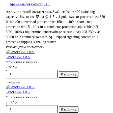
Архивная документация
1
Автоматический выключатель 3va2 iec frame 400 switching
capacity class m icu=55 ka @ 415 v 4-pole, system protection etu320,
li, in=400 a overload protection ir=160 a. ..400 a short-circuit
protection ii=1.5...10 x in n-conductor protection adjustable (off,
50%, 100%) lug terminal undervoltage release (uvr) 208-230 v ac
50/60 hz 2 auxiliary switches hq 1 tripped signaling contact hq 1
protective tripping signaling switch
Рекомендуем посмотреть
3VA9988-0AB22
Уточняйте в запросе
2 482 р.
В корзину
3VA9988-0AB12
Уточняйте в запросе
2 517 р.
В корзину