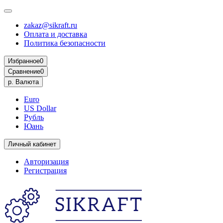
zakaz@sikraft.ru
Оплата и доставка
Политика безопасности
Избранное
0
Сравнение
0
р.
Валюта
Euro
US Dollar
Рубль
Юань
Личный кабинет
Авторизация
Регистрация