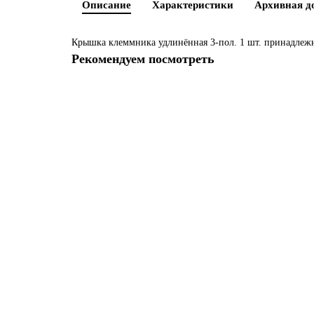
Описание
Характеристики
Архивная д
Крышка клеммника удлинённая 3-пол. 1 шт. принадлежно
Рекомендуем посмотреть
3VA2010-5HL36-0AA0
Уточняйте в запросе
34 295 р.
В корзину
3VA2010-5HM36-0AA0
Уточняйте в запросе