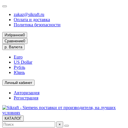
zakaz@sikraft.ru
Оплата и доставка
Политика безопасности
Избранное
0
Сравнение
0
р.
Валюта
Euro
US Dollar
Рубль
Юань
Личный кабинет
Авторизация
Регистрация
КАТАЛОГ
×