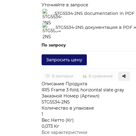
Уточняйте в запросе
5TG5534-2NS documentation in PDF 
5TG5534-2NS документация в PDF 
По запросу
Запросить цену
В закладки
В сравнение
Описание Продукта
IRIS Frame 3-fold, horizontal slate gray
Заказной Номер (Артикл)
5TG5534-2NS
Количество в упаковке
1
Вес Нетто (Кг)
0,073 Кг
Все характеристики