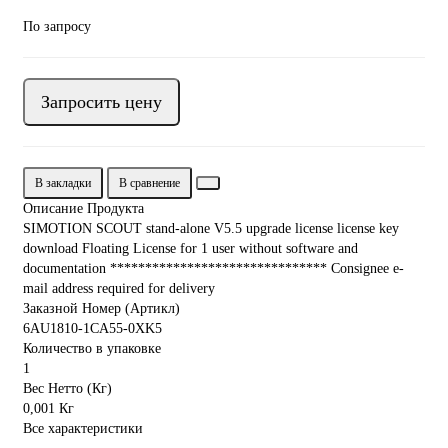
По запросу
Запросить цену
В закладки
В сравнение
Описание Продукта
SIMOTION SCOUT stand-alone V5.5 upgrade license license key
download Floating License for 1 user without software and
documentation ******************************* Consignee e-
mail address required for delivery
Заказной Номер (Артикл)
6AU1810-1CA55-0XK5
Количество в упаковке
1
Вес Нетто (Кг)
0,001 Кг
Все характеристики