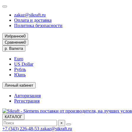
zakaz@sikraft.ru
Оплата и доставка
Политика безопасности
Избранное
0
Сравнение
0
р.
Валюта
Euro
US Dollar
Рубль
Юань
Личный кабинет
Авторизация
Регистрация
КАТАЛОГ
×
+7 (343) 226-48-53
zakaz@sikraft.ru