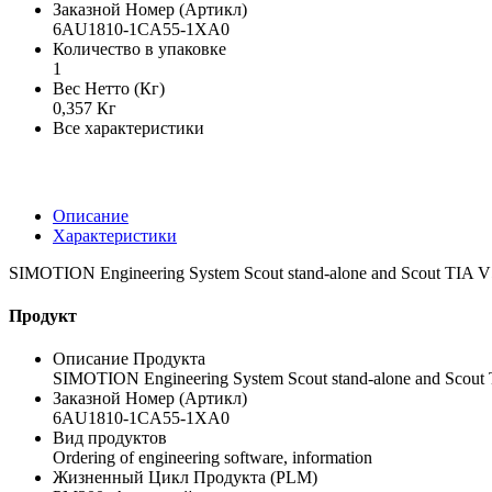
Заказной Номер (Артикл)
6AU1810-1CA55-1XA0
Количество в упаковке
1
Вес Нетто (Кг)
0,357 Кг
Все характеристики
Описание
Характеристики
SIMOTION Engineering System Scout stand-alone and Scout TIA V5.5 
Продукт
Описание Продукта
SIMOTION Engineering System Scout stand-alone and Scout TIA
Заказной Номер (Артикл)
6AU1810-1CA55-1XA0
Вид продуктов
Ordering of engineering software, information
Жизненный Цикл Продукта (PLM)