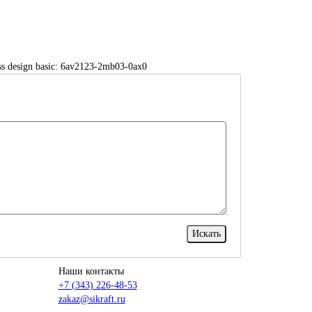
ress design basic: 6av2123-2mb03-0ax0
Наши контакты
+7 (343) 226-48-53
zakaz@sikraft.ru