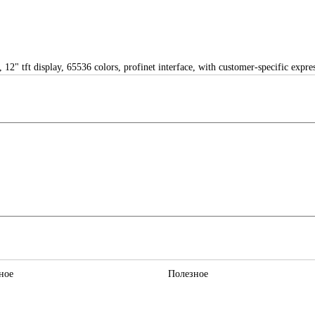
, 12" tft display, 65536 colors, profinet interface, with customer-specific exp
ное
Полезное