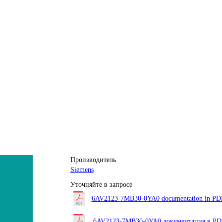
Производитель
Siemens
Уточняйте в запросе
6AV2123-7MB30-0YA0 documentation in PDF 
6AV2123-7MB30-0YA0 документация в PDF