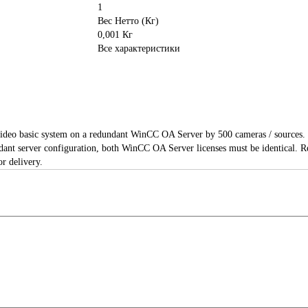
1
Вес Нетто (Кг)
0,001 Кг
Все характеристики
 basic system on a redundant WinCC OA Server by 500 cameras / sources. inc
undant server configuration, both WinCC OA Server licenses must be identical
r delivery.