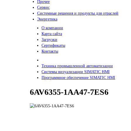
Прочее
Сервис
Системные решения и продукты для отраслей
Энергетика
О компании
Карта сайта
Загрузки
Сертификаты
Контакты
Техника промышленной автоматизации
Системы визуализации SIMATIC HMI
Программное обеспечение SIMATIC HMI
6AV6355-1AA47-7ES6