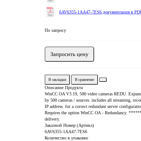
6AV6355-1AA47-7ES6 документация в PDF
По запросу
Запросить цену
В закладки
В сравнение
Описание Продукта
WinCC OA V3.19, 500 video cameras REDU. Expands 
by 500 cameras / sources. includes all streaming, rec
IP address. for a correct redundant server configurat
Requires the option WinCC OA - Redundancy. *****
delivery.
Заказной Номер (Артикл)
6AV6355-1AA47-7ES6
Количество в упаковке