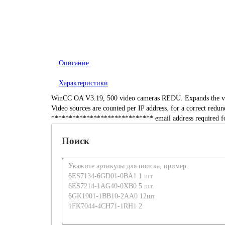
Описание
Характеристики
WinCC OA V3.19, 500 video cameras REDU. Expands the video
Video sources are counted per IP address. for a correct red
***************************** email address required fo
Поиск