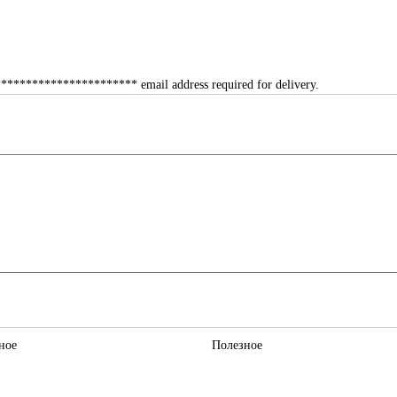
*********************** email address required for delivery.
ное
Полезное