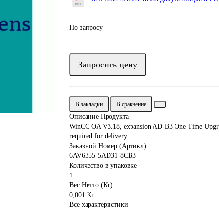
По запросу
Запросить цену
В закладки
В сравнение
Описание Продукта
WinCC OA V3.18, expansion AD-B3 One Time Upgra
required for delivery.
Заказной Номер (Артикл)
6AV6355-5AD31-8CB3
Количество в упаковке
1
Вес Нетто (Кг)
0,001 Кг
Все характеристики