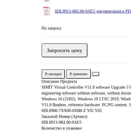
6DL8913-0KL00-0AE5 документация в PDF
По запросу
Запросить цену
В закладки
В сравнение
Описание Продукта
SIMIT Virtual Controller V11.0 software Upgrade 5 Con
engineering software without software, without docume
Windows 10 (21H2), Windows 10 LTSC 2019, Windows
V11.0 Readme, reference hardware: PC/PG content: 1x 
6DL8900-7XX00-0XB8-Z Y01 Y02
Заказной Номер (Артикл)
6DL8913-0KL00-0AE5
Количество в упаковке