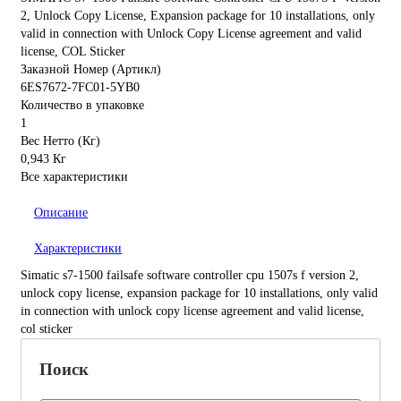
2, Unlock Copy License, Expansion package for 10 installations, only
valid in connection with Unlock Copy License agreement and valid
license, COL Sticker
Заказной Номер (Артикл)
6ES7672-7FC01-5YB0
Количество в упаковке
1
Вес Нетто (Кг)
0,943 Кг
Все характеристики
Описание
Характеристики
Simatic s7-1500 failsafe software controller cpu 1507s f version 2,
unlock copy license, expansion package for 10 installations, only valid
in connection with unlock copy license agreement and valid license,
col sticker
Поиск