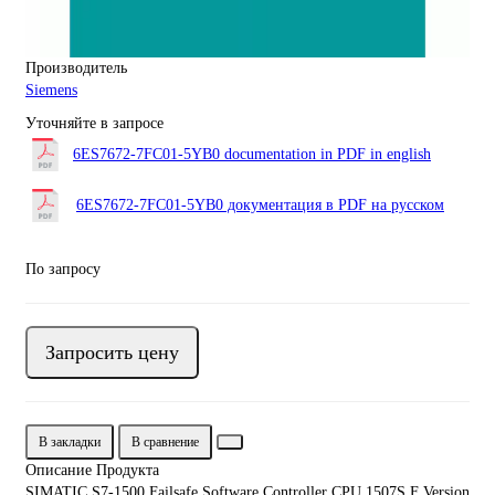
Производитель
Siemens
Уточняйте в запросе
6ES7672-7FC01-5YB0 documentation in PDF in english
6ES7672-7FC01-5YB0 документация в PDF на русском
По запросу
Запросить цену
В закладки
В сравнение
Описание Продукта
SIMATIC S7-1500 Failsafe Software Controller CPU 1507S F Version