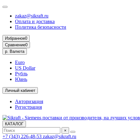
zakaz@sikraft.ru
Оплата и доставка
Политика безопасности
Избранное
0
Сравнение
0
р.
Валюта
Euro
US Dollar
Рубль
Юань
Личный кабинет
Авторизация
Регистрация
КАТАЛОГ
×
+7 (343) 226-48-53
zakaz@sikraft.ru