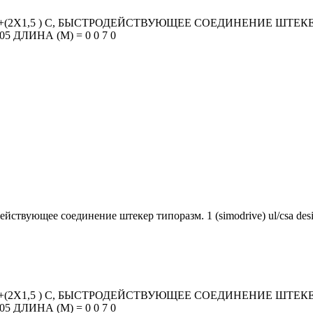
+(2X1,5 ) C, БЫСТРОДЕЙСТВУЮЩЕЕ СОЕДИНЕНИЕ ШТЕКЕР
 ДЛИНА (М) = 0 0 7 0
ействующее соединение штекер типоразм. 1 (simodrive) ul/csa desi
+(2X1,5 ) C, БЫСТРОДЕЙСТВУЮЩЕЕ СОЕДИНЕНИЕ ШТЕКЕР
 ДЛИНА (М) = 0 0 7 0