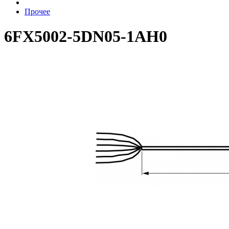
Прочее
6FX5002-5DN05-1AH0