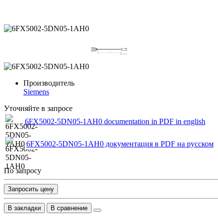
Производитель
Siemens
Уточняйте в запросе
6FX5002-5DN05-1AH0 documentation in PDF in english
6FX5002-5DN05-1AH0 документация в PDF на русском
По запросу
Запросить цену
В закладки
В сравнение