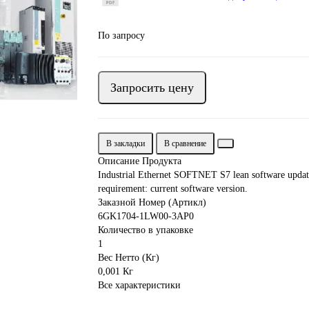
По запросу
Запросить цену
В закладки
В сравнение
Описание Продукта
Industrial Ethernet SOFTNET S7 lean software update
requirement: current software version.
Заказной Номер (Артикл)
6GK1704-1LW00-3AP0
Количество в упаковке
1
Вес Нетто (Кг)
0,001 Кг
Все характеристики