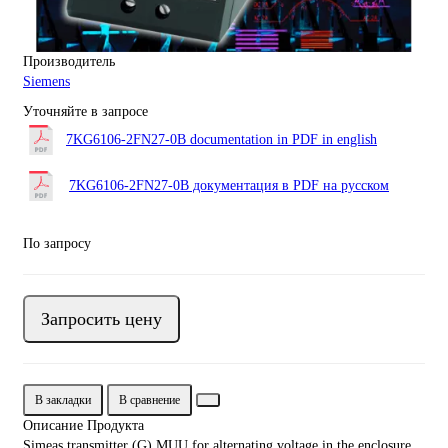
Производитель
Siemens
Уточняйте в запросе
7KG6106-2FN27-0B documentation in PDF in english
7KG6106-2FN27-0B документация в PDF на русском
По запросу
Запросить цену
В закладки
В сравнение
Описание Продукта
Simeas transmitter (G) MUU for alternating voltage in the enclosure,