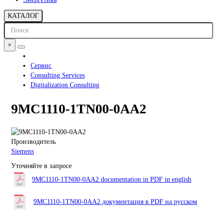
КАТАЛОГ
×
Сервис
Consulting Services
Digitalization Consulting
9MC1110-1TN00-0AA2
Производитель
Siemens
Уточняйте в запросе
9MC1110-1TN00-0AA2 documentation in PDF in english
9MC1110-1TN00-0AA2 документация в PDF на русском