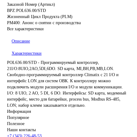
Заказной Номер (Артикл)
BPZ:POL636.00/STD
Жизненный Цикл Продукта (PLM)
PM400: Анонс о снятии с производства
Все характеристики
Описание
Характеристики
POL636.00/STD - Программируемый контроллер,
21I/O:8UIO,2AO,5DI,6DO. SD карта, MI,BH,PB,MB,LON.
Свободно-программируемый контроллер Climatix с 21 I/O и
интерфейс LON для систем ОВК. К контроллеру можно
подключить модули расширения I/O и модули коммуникации.
I/O: 8 UIO, 2 AO, 5 DI, 6 DO. Интерфейсы: SD карта, модемный
интерфейс, место для батарейки, process bus, Modbus RS-485,
LON; набор клемм заказывается отдельно.
Информация
Популярное
Полезное
Наши контакты
+7 (343) 226-48-53