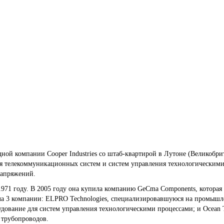
ной компании Cooper Industries со штаб-квартирой в Лутоне (Великобр
я телекоммуникационных систем и систем управления технологическими
напряжений.
 1971 году. В 2005 году она купила компанию GeCma Components, котора
ила 3 компании: ELPRO Technologies, специализировавшуюся на промыш
дование для систем управления технологическими процессами; и Ocean T
 трубопроводов.