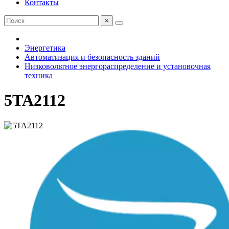
Контакты
×
Энергетика
Автоматизация и безопасность зданий
Низковольтное энергораспределение и установочная
техника
5TA2112