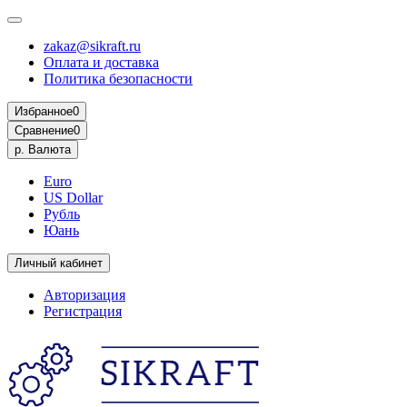
zakaz@sikraft.ru
Оплата и доставка
Политика безопасности
Избранное
0
Сравнение
0
р.
Валюта
Euro
US Dollar
Рубль
Юань
Личный кабинет
Авторизация
Регистрация