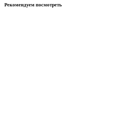
Рекомендуем посмотреть
5TA2112
Уточняйте в запросе
Запросить цену