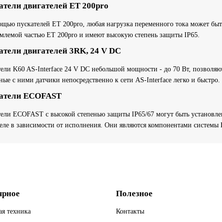
атели двигателей ET 200pro
щью пускателей ET 200pro, любая нагрузка переменного тока может бы
млемой частью ET 200pro и имеют высокую степень защиты IP65.
атели двигателей 3RK, 24 V DC
ели K60 AS-Interface 24 V DC небольшой мощности - до 70 Вт, позволяю
ные с ними датчики непосредственно к сети AS-Interface легко и быстро.
атели ECOFAST
ели ECOFAST с высокой степенью защиты IP65/67 могут быть установле
еле в зависимости от исполнения. Они являются компонентами систем
ярное
Полезное
я техника
Контакты