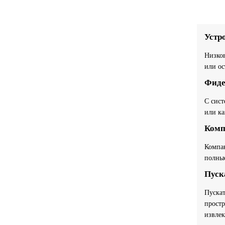
Устр
Низков
или ос
Фиде
С сист
или ка
Комп
Компа
полные
Пуск
Пускат
простр
извлек