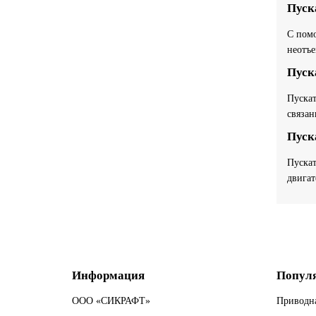
Пуск
С помо
неотъе
Пуск
Пускат
связан
Пуск
Пускат
двигат
Информация
Попул
ООО «СИКРАФТ»
Приводна