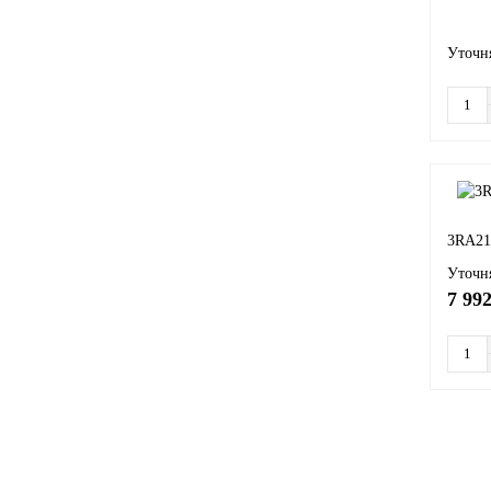
Уточня
3RA21
Уточня
7 992