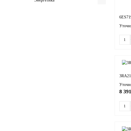
Энергетика
6ES71
Уточня
3RA21
Уточня
8 391